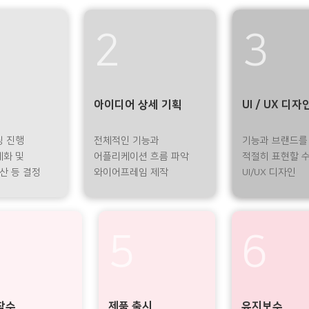
2
3
아이디어 상세 기획
UI / UX 디자
팅 진행
전체적인 기능과
기능과 브랜드를
체화 및
어플리케이션 흐름 파악
적절히 표현할 수
예산 등 결정
와이어프레임 제작
UI/UX 디자인
5
6
착수
제품 출시
유지보수