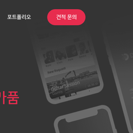
포트폴리오
견적 문의
카품